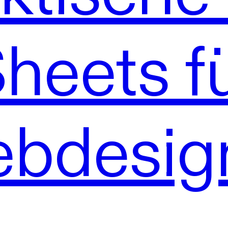
heets f
bdesig