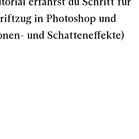
orial erfährst du Schritt für
hriftzug in Photoshop und
ionen- und Schatteneffekte)