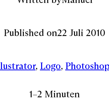
Published on
22 Juli 2010
llustrator
, 
Logo
, 
Photosho
1–2 Minuten