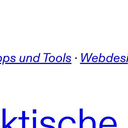
pps und Tools
 · 
Webdes
aktische