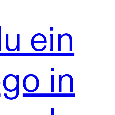
du ein
ogo in