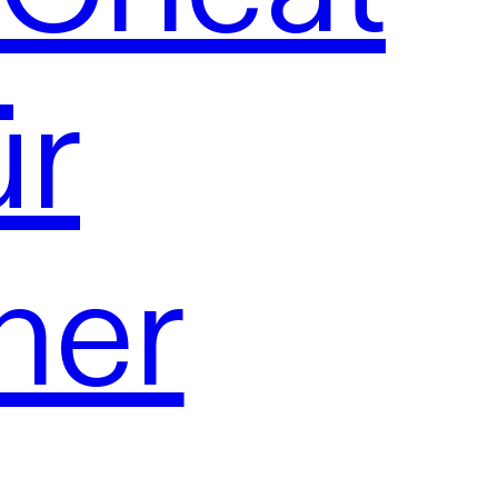
ür
ner