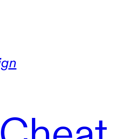
ign
 Cheat