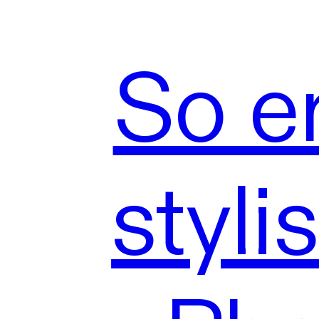
So er
styli