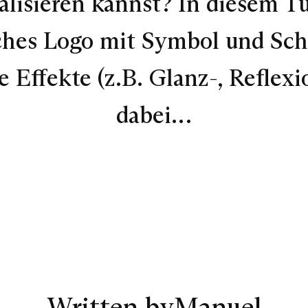
alisieren kannst? In diesem Tut
isches Logo mit Symbol und Sc
he Effekte (z.B. Glanz-, Reflex
dabei…
Written by
Manuel