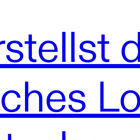
stellst 
sches L