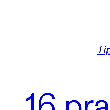
Ti
16 pr