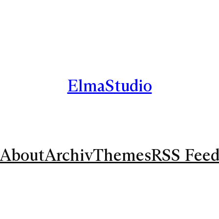
ElmaStudio
About
Archiv
Themes
RSS Fee