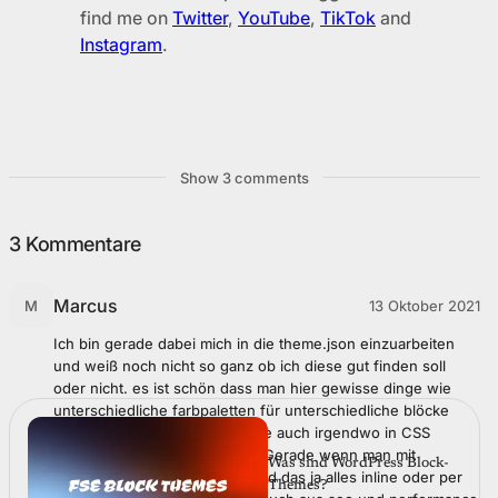
find me on
Twitter
,
YouTube
,
TikTok
and
Instagram
.
Show 3 comments
3 Kommentare
Marcus
13 Oktober 2021
M
Ich bin gerade dabei mich in die theme.json einzuarbeiten
und weiß noch nicht so ganz ob ich diese gut finden soll
oder nicht. es ist schön dass man hier gewisse dinge wie
unterschiedliche farbpaletten für unterschiedliche blöcke
definieren kann aber CSS sollte auch irgendwo in CSS
Dateien geschrieben werden. Gerade wenn man mit
Was sind WordPress Block-
LESS/SASS arbeitet. zudem wird das ja alles inline oder per
Themes?