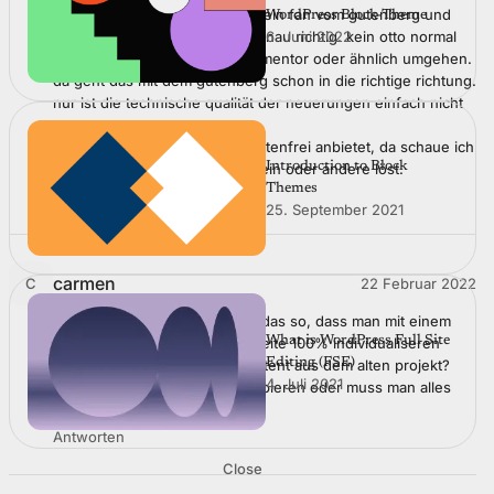
nicht falsch verstehen, ich bin ein fan vom gutenberg und
WordPress Block-Theme
6. Juni 2022
finde den editor für kunden genau richtig. kein otto normal
kunde ü60 kann mit einem elementor oder ähnlich umgehen.
da geht das mit dem gutenberg schon in die richtige richtung.
nur ist die technische qualität der neuerungen einfach nicht
gut.
schön dass ihr euer theme kostenfrei anbietet, da schaue ich
Introduction to Block
mir glatt mal an wie ihr so das ein oder andere löst.
Themes
Antworten
25. September 2021
carmen
22 Februar 2022
C
hallo zusammen! verstehe ich das so, dass man mit einem
What is WordPress Full Site
block-theme wie eurem eine seite 100% individualiseren
Editing (FSE)
kann? was mache ich dem content aus dem alten projekt?
4. Juli 2021
kann man das einfach rüberkopieren oder muss man alles
per hand übertragen?
Antworten
Close