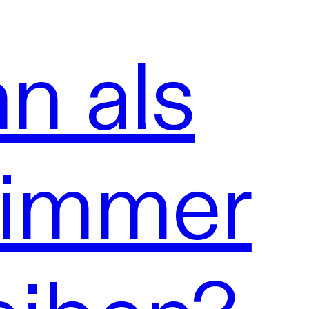
n als
 immer