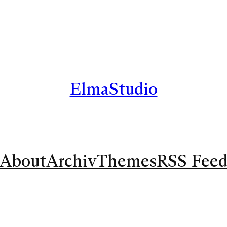
ElmaStudio
About
Archiv
Themes
RSS Fee