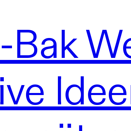
o-Bak We
ive Ide