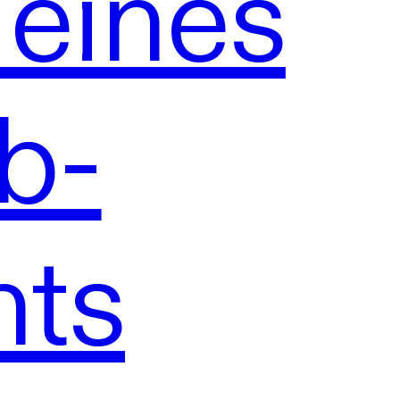
eines
b-
nts