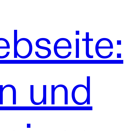
bseite:
en und