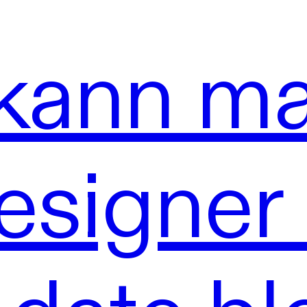
kann ma
signer