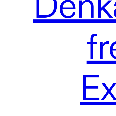
Denk
f
Ex