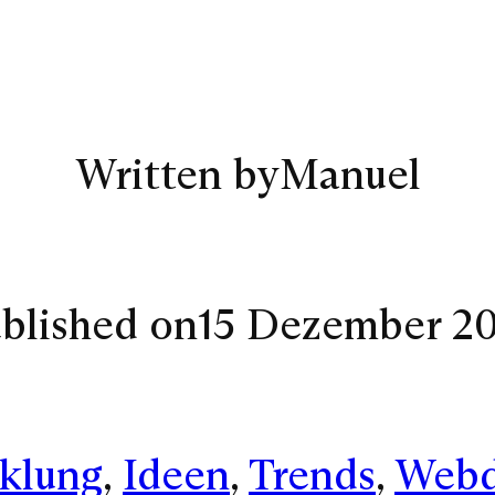
Written by
Manuel
blished on
15 Dezember 2
klung
, 
Ideen
, 
Trends
, 
Webd