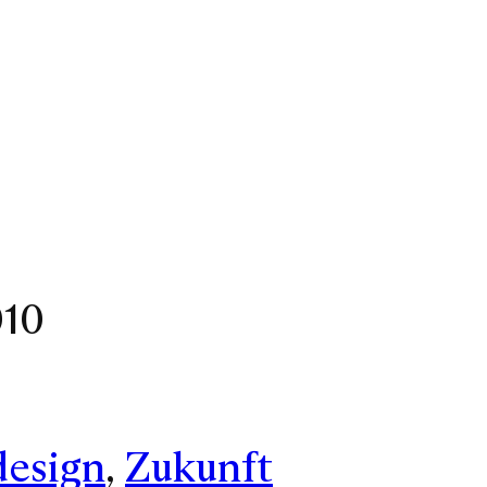
010
esign
, 
Zukunft