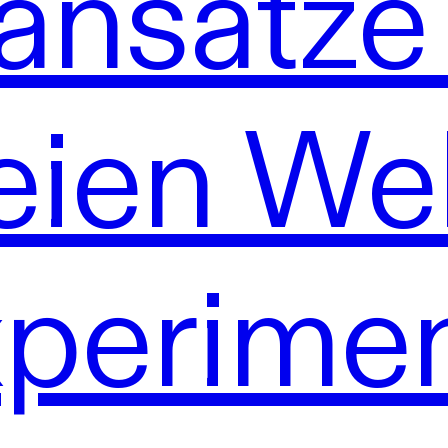
ansätze 
reien We
perime