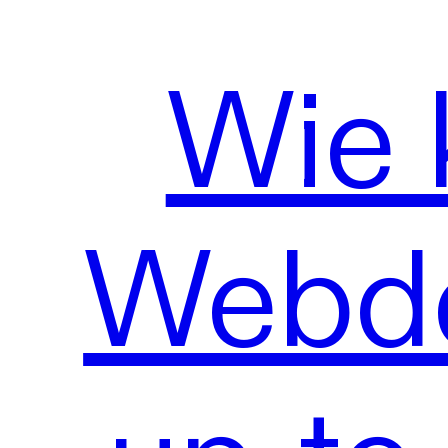
Wie 
Webde