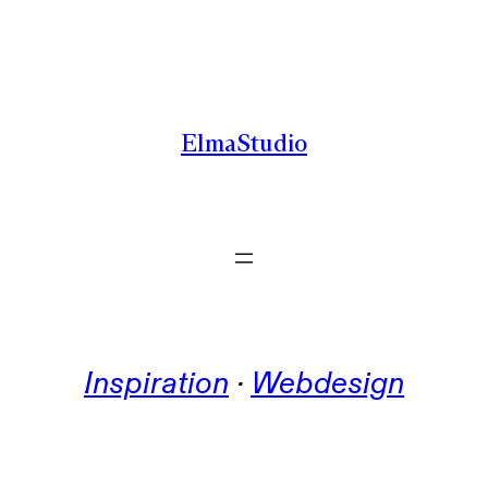
Zum
Inhalt
springen
ElmaStudio
Inspiration
 · 
Webdesign