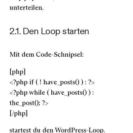
unterteilen.
2.1. Den Loop starten
Mit dem Code-Schnipsel:
[php]
<?php if ( ! have_posts() ) : ?>
<?php while ( have_posts() ) :
the_post(); ?>
[/php]
startest du den WordPress-Loop.