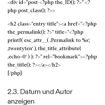
<div id="post-<?php the_ID(); ?>" <?
php post_class(); ?>>
<h2 class="entry-title"><a href="<?php
the_permalink(); ?>" title="<?php
printf( esc_attr__( ‚Permalink to %s‘,
‚twentyten‘ ), the_title_attribute(
‚echo=0‘ ) ); ?>" rel="bookmark"><?php
the_title(); ?></a></h2>
[/php]
2.3. Datum und Autor
anzeigen