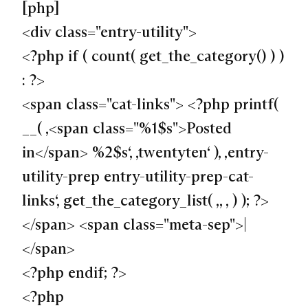
[php]
<div class="entry-utility">
<?php if ( count( get_the_category() ) )
: ?>
<span class="cat-links"> <?php printf(
__( ‚<span class="%1$s">Posted
in</span> %2$s‘, ‚twentyten‘ ), ‚entry-
utility-prep entry-utility-prep-cat-
links‘, get_the_category_list( ‚, ‚ ) ); ?>
</span> <span class="meta-sep">|
</span>
<?php endif; ?>
<?php