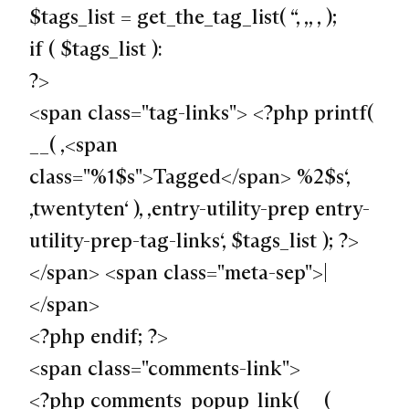
$tags_list = get_the_tag_list( “, ‚, ‚ );
if ( $tags_list ):
?>
<span class="tag-links"> <?php printf(
__( ‚<span
class="%1$s">Tagged</span> %2$s‘,
‚twentyten‘ ), ‚entry-utility-prep entry-
utility-prep-tag-links‘, $tags_list ); ?>
</span> <span class="meta-sep">|
</span>
<?php endif; ?>
<span class="comments-link">
<?php comments_popup_link( __(