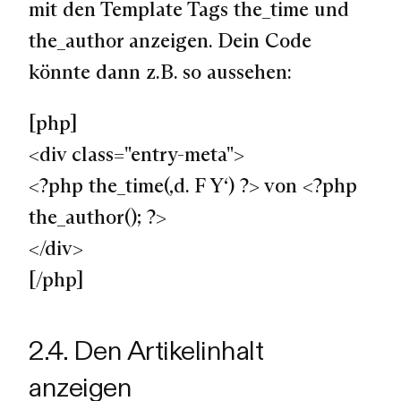
mit den Template Tags the_time und
the_author anzeigen. Dein Code
könnte dann z.B. so aussehen:
[php]
<div class="entry-meta">
<?php the_time(‚d. F Y‘) ?> von <?php
the_author(); ?>
</div>
[/php]
2.4. Den Artikelinhalt
anzeigen