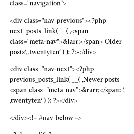
class="navigation">
<div class="nav-previous"><?php
next_posts_link( __( ‚<span
class="meta-nav">&larr;</span> Older
posts‘, ‚twentyten‘ ) ); ?></div>
<div class="nav-next"><?php
previous_posts_link( __( ‚Newer posts
<span class="meta-nav">&rarr;</span>‘,
‚twentyten‘ ) ); ?></div>
</div><!– #nav-below –>