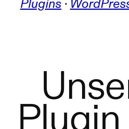
Plugins
 · 
WordPres
Unse
Plugin