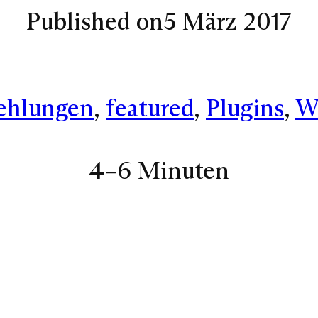
Published on
5 März 2017
ehlungen
, 
featured
, 
Plugins
, 
Wo
4–6 Minuten