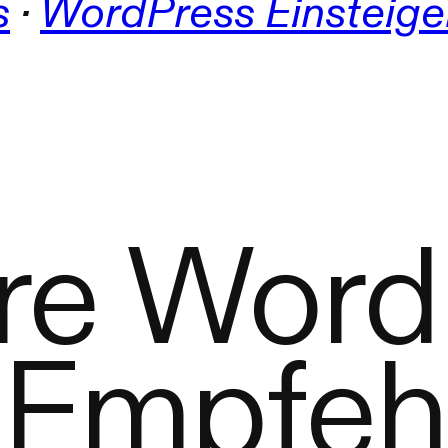
s
 · 
WordPress Einsteige
re Word
 Empfe