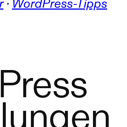
r
 · 
WordPress-Tipps
Press
hlungen