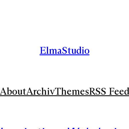
ElmaStudio
About
Archiv
Themes
RSS Fee