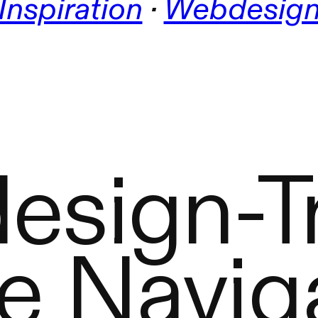
Inspiration
 · 
Webdesig
sign-T
ve Navig