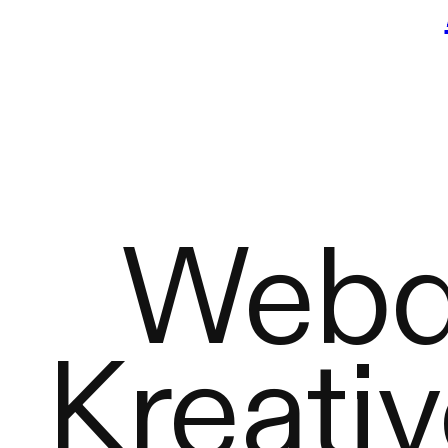
Webde
Kreati