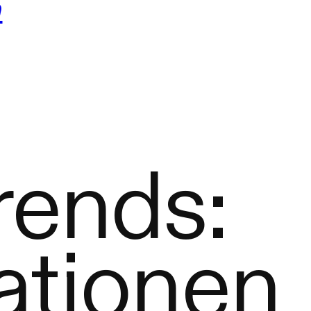
n
rends:
ationen