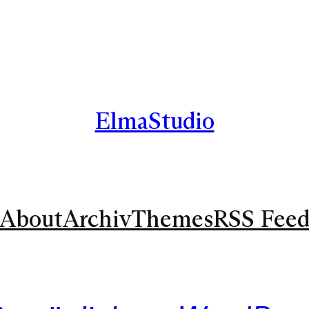
ElmaStudio
About
Archiv
Themes
RSS Fee