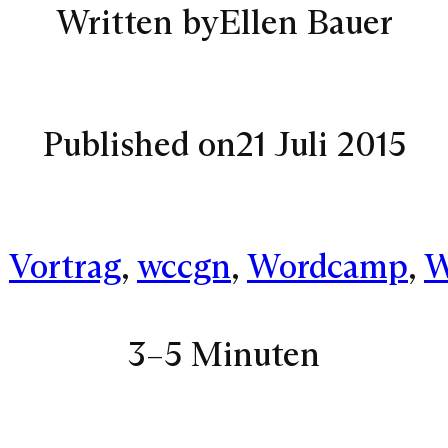
Written by
Ellen Bauer
Published on
21 Juli 2015
, 
Vortrag
, 
wccgn
, 
Wordcamp
, 
W
3–5 Minuten