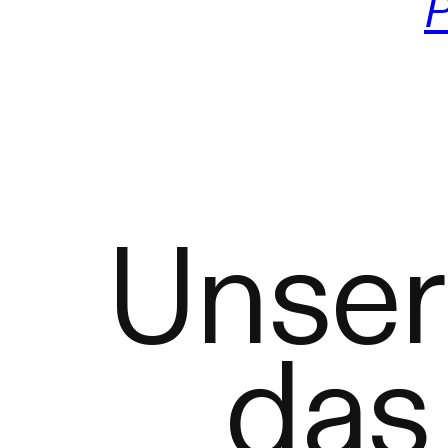
P
Unser
das