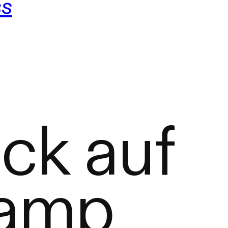
ss
ck auf
Camp