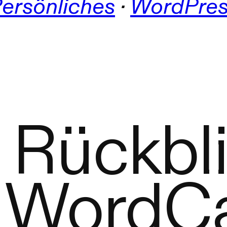
ersönliches
 · 
WordPre
 Rückbli
 Word