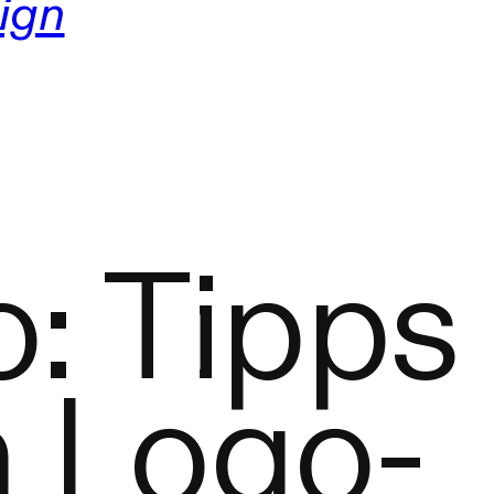
ign
: Tipps
m Logo-