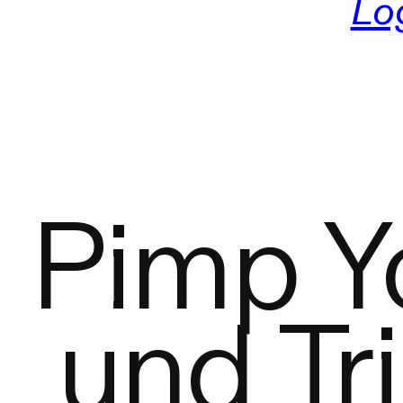
Lo
Pimp Y
und Tr