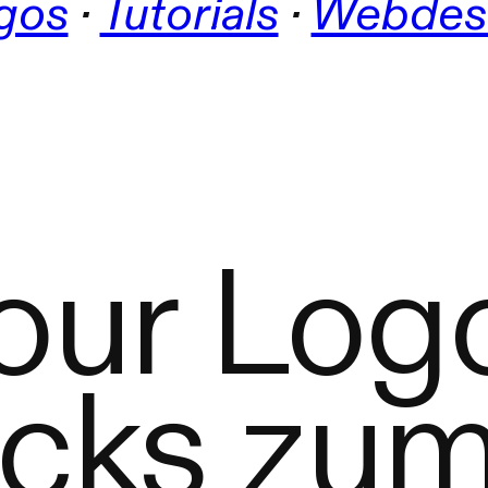
gos
 · 
Tutorials
 · 
Webdes
our Logo
icks zu