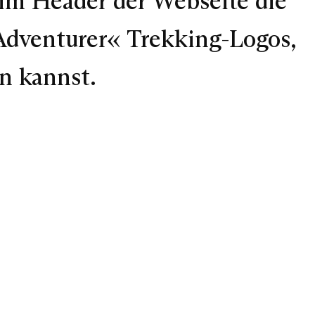
 im Header der Webseite die
»Adventurer« Trekking-Logos,
n kannst.