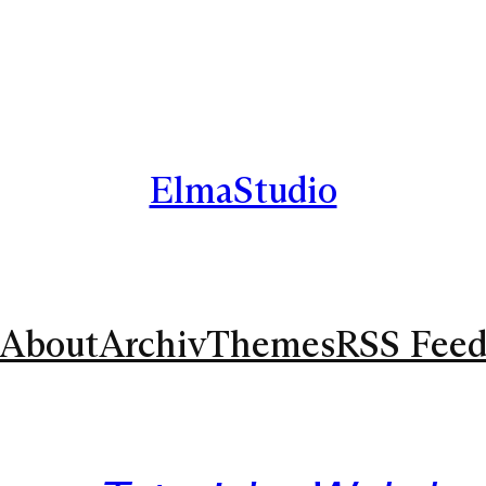
ElmaStudio
About
Archiv
Themes
RSS Fee