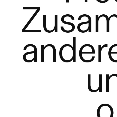
Zusam
ander
u
o