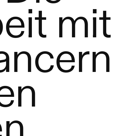
it mit
ancern
en
en