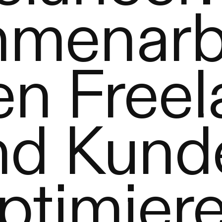
menarbe
en Freel
nd Kund
ptimier