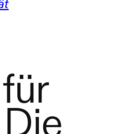
ät
für
 Die