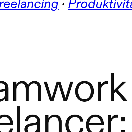
reelancing
 · 
Produktivit
amwork 
elancer: