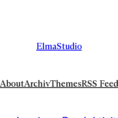
ElmaStudio
About
Archiv
Themes
RSS Fee