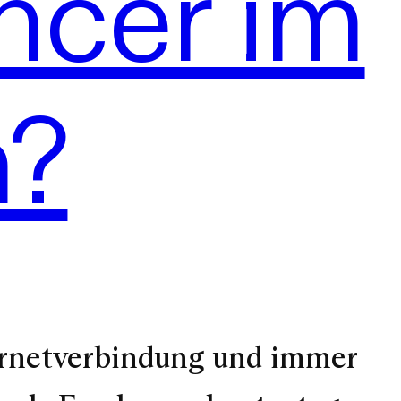
ncer im
n?
ernetverbindung und immer