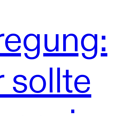
regung:
 sollte