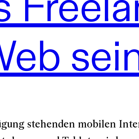
s Freela
eb sei
rfügung stehenden mobilen Int