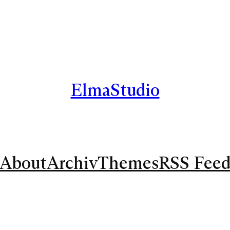
ElmaStudio
About
Archiv
Themes
RSS Fee