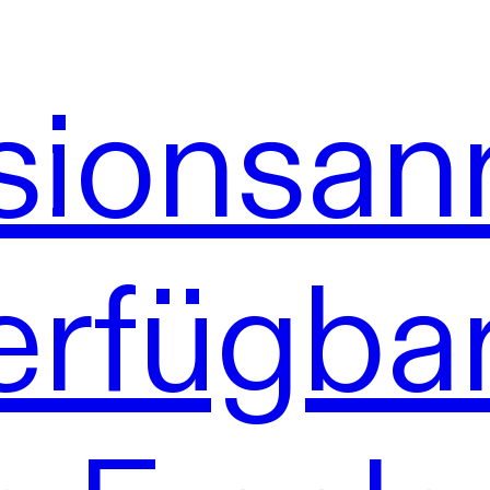
sionsan
rfügbar