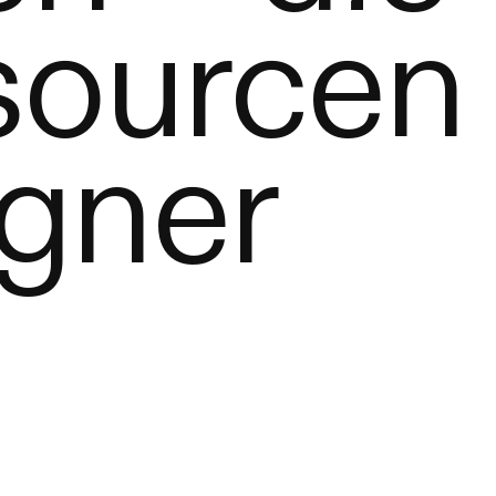
sourcen
gner