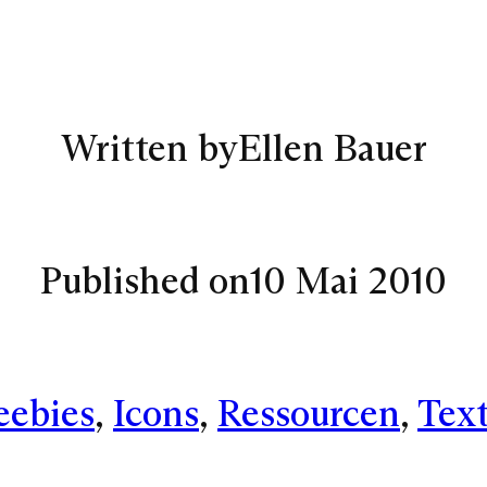
Written by
Ellen Bauer
Published on
10 Mai 2010
eebies
, 
Icons
, 
Ressourcen
, 
Tex