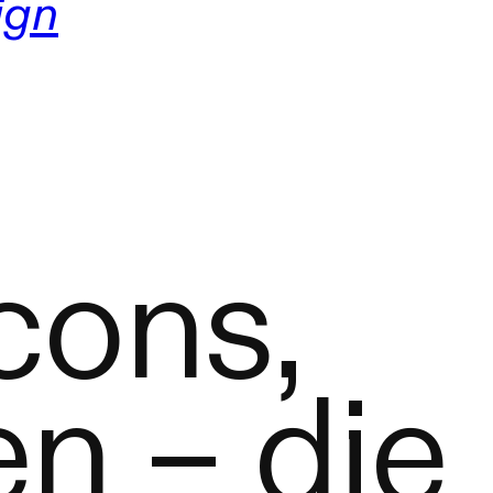
ign
cons,
en – die