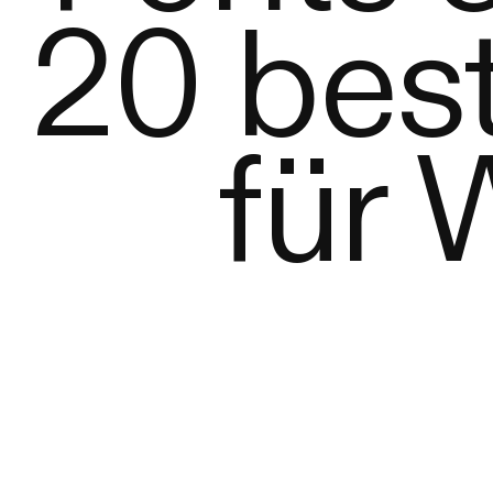
20 bes
für