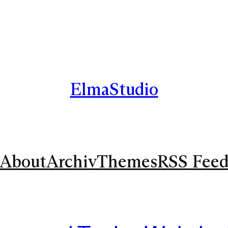
ElmaStudio
About
Archiv
Themes
RSS Fee