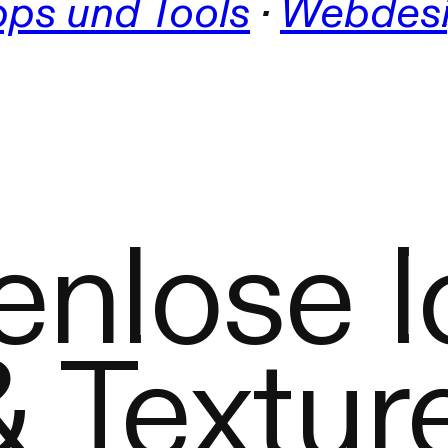
pps und Tools
 · 
Webdes
enlose I
 Textur