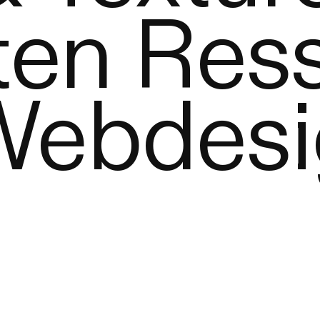
ten Res
 Webdesi