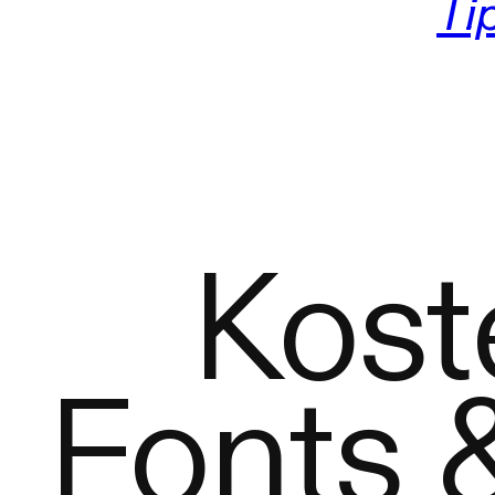
Ti
Kost
Fonts &