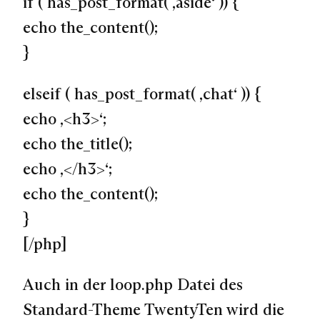
if ( has_post_format( ‚aside‘ )) {
echo the_content();
}
elseif ( has_post_format( ‚chat‘ )) {
echo ‚<h3>‘;
echo the_title();
echo ‚</h3>‘;
echo the_content();
}
[/php]
Auch in der loop.php Datei des
Standard-Theme TwentyTen wird die