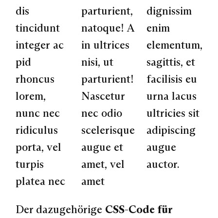
dis
parturient,
dignissim
tincidunt
natoque! A
enim
integer ac
in ultrices
elementum,
pid
nisi, ut
sagittis, et
rhoncus
parturient!
facilisis eu
lorem,
Nascetur
urna lacus
nunc nec
nec odio
ultricies sit
ridiculus
scelerisque
adipiscing
porta, vel
augue et
augue
turpis
amet, vel
auctor.
platea nec
amet
Der dazugehörige
CSS-Code für