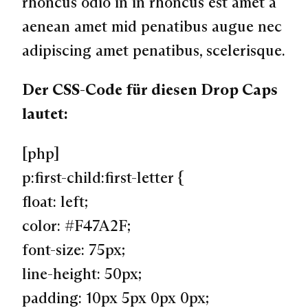
rhoncus odio in in rhoncus est amet a
aenean amet mid penatibus augue nec
adipiscing amet penatibus, scelerisque.
Der CSS-Code für diesen Drop Caps
lautet:
[php]
p:first-child:first-letter {
float: left;
color: #F47A2F;
font-size: 75px;
line-height: 50px;
padding: 10px 5px 0px 0px;