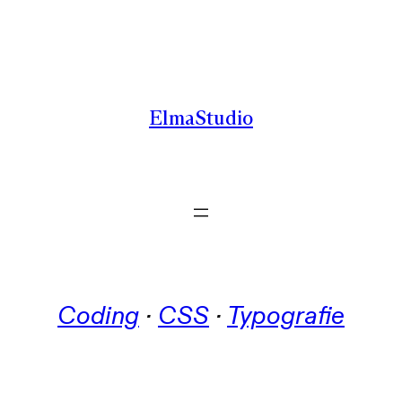
Zum
Inhalt
springen
ElmaStudio
Coding
 · 
CSS
 · 
Typografie