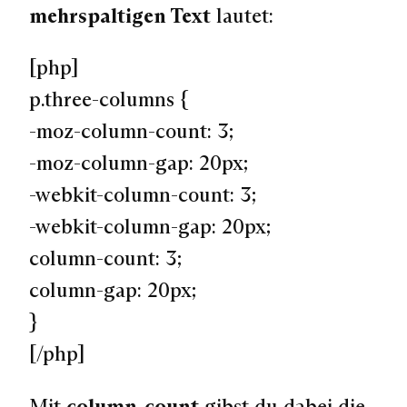
mehrspaltigen Text
lautet:
[php]
p.three-columns {
-moz-column-count: 3;
-moz-column-gap: 20px;
-webkit-column-count: 3;
-webkit-column-gap: 20px;
column-count: 3;
column-gap: 20px;
}
[/php]
Mit
column-count
gibst du dabei die