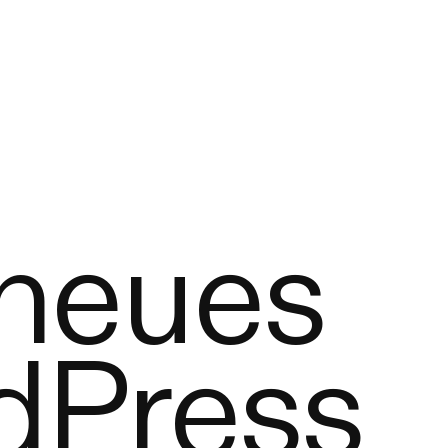
 neues
dPress