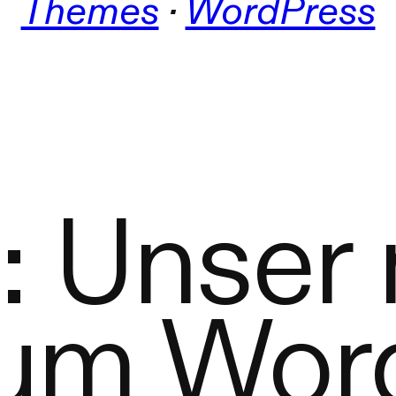
Themes
 · 
WordPress
: Unser
um Wor