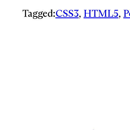
Tagged:
CSS3
, 
HTML5
, 
P