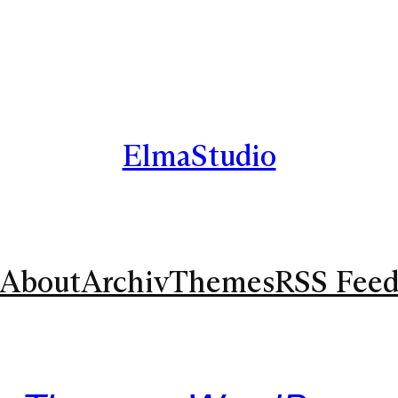
ElmaStudio
About
Archiv
Themes
RSS Fee