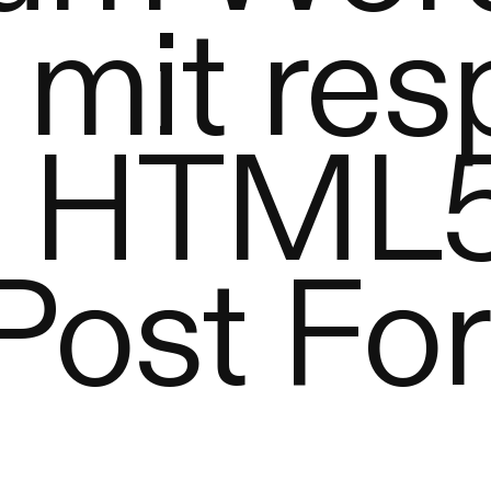
mit res
t, HTML
Post Fo