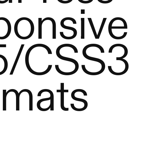
ponsive
5/CSS3
rmats