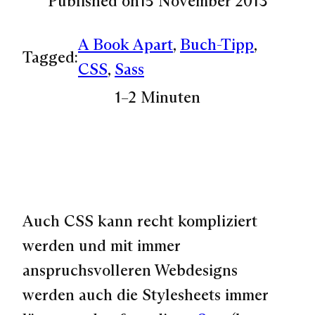
Published on
15 November 2013
A Book Apart
, 
Buch-Tipp
, 
Tagged:
CSS
, 
Sass
1–2 Minuten
Auch CSS kann recht kompliziert
werden und mit immer
anspruchsvolleren Webdesigns
werden auch die Stylesheets immer