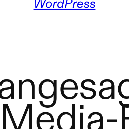
WordPress
 angesa
 Media-