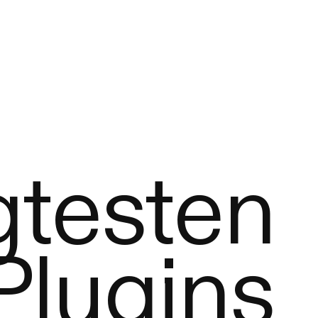
gtesten
Plugins