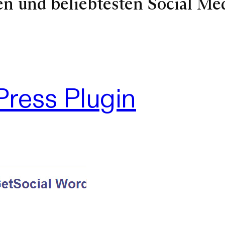
en und beliebtesten Social Med
Press Plugin