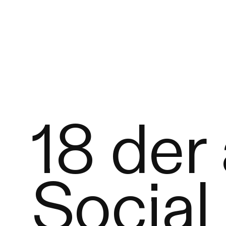
18 der
Social