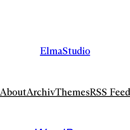
ElmaStudio
About
Archiv
Themes
RSS Fee