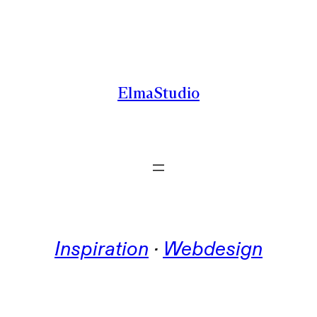
Zum
Inhalt
springen
ElmaStudio
Inspiration
 · 
Webdesign