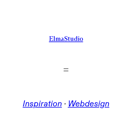
Zum
Inhalt
springen
ElmaStudio
Inspiration
 · 
Webdesign