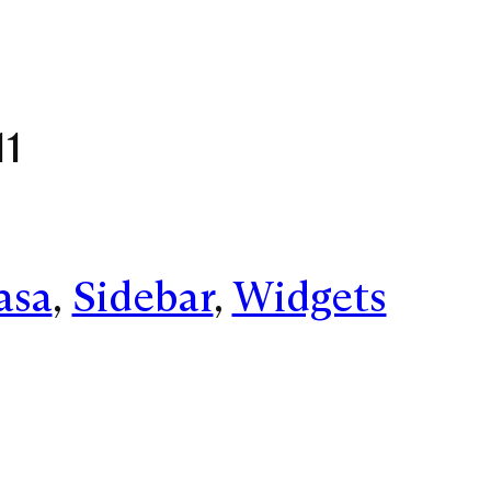
11
asa
, 
Sidebar
, 
Widgets