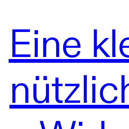
Eine k
nützli