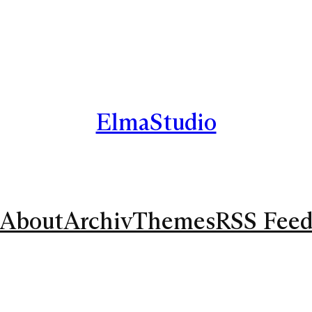
ElmaStudio
About
Archiv
Themes
RSS Fee