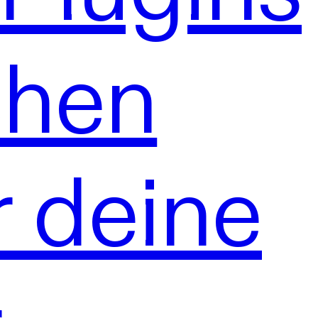
chen
r deine