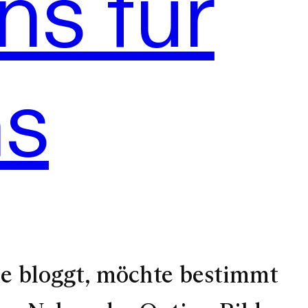
ns für
ns
fie bloggt, möchte bestimmt