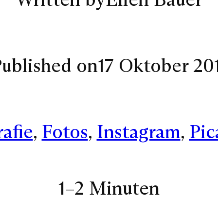
ublished on
17 Oktober 20
afie
, 
Fotos
, 
Instagram
, 
Pic
1–2 Minuten