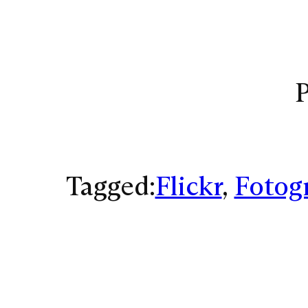
P
Tagged:
Flickr
, 
Fotogr