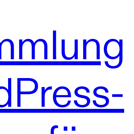
ammlung
dPress-