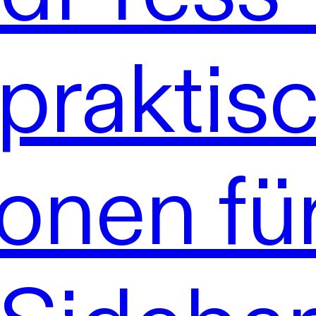
 praktis
onen fü