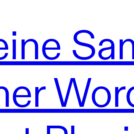
leine S
cher Wor