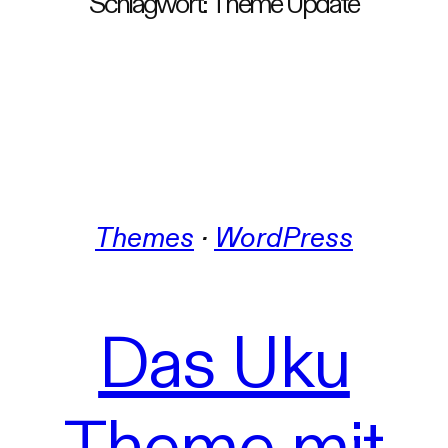
Schlagwort:
Theme Update
Themes
 · 
WordPress
Das Uku
Theme mit