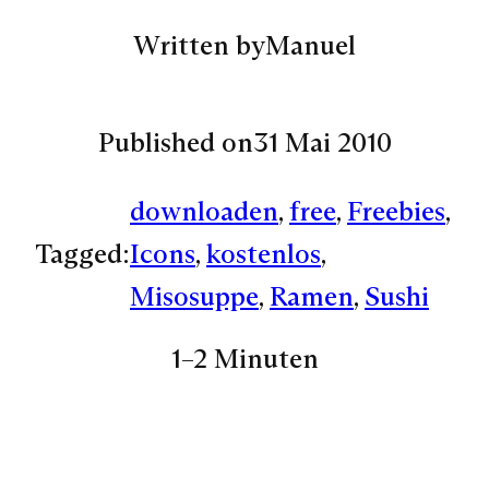
Written by
Manuel
Published on
31 Mai 2010
downloaden
, 
free
, 
Freebies
, 
Tagged:
Icons
, 
kostenlos
, 
Misosuppe
, 
Ramen
, 
Sushi
1–2 Minuten