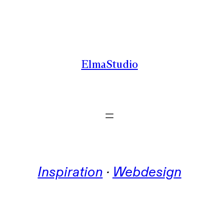
Zum
Inhalt
springen
ElmaStudio
Inspiration
 · 
Webdesign