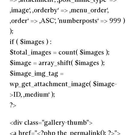
‚image‘, ‚orderby‘ => ‚menu_order‘,
‚order‘ => ‚ASC‘, ’numberposts‘ => 999 )
);
if ( $images ) :
$total_images = count( $images );
$image = array_shift( $images );
$image_img_tag =
wp_get_attachment_image( $image-
>ID, ‚medium‘ );
?>
<div class="gallery-thumb">
<a href="<?php the_permalink(); ?>">