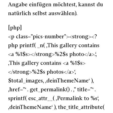
Angabe einfügen möchtest, kannst du
natürlich selbst auswählen).
[php]
<p class="pics-number"><strong><?
php printf( _n( ‚This gallery contains
<a %1$s></strong>%2$s photo</a>.‘,
‚This gallery contains <a %1$s>
</strong>%2$s photos</a>‘,
$total_images, ‚deinThemeName‘ ),
‚href="‘ . get_permalink() . ‚" title="‘ .
sprintf( esc_attr__( ‚Permalink to %s‘,
‚deinThemeName‘ ), the_title_attribute(