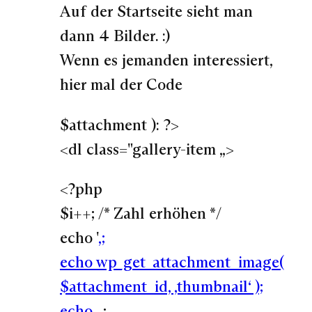
Auf der Startseite sieht man
dann 4 Bilder. :)
Wenn es jemanden interessiert,
hier mal der Code
$attachment ): ?>
<dl class="gallery-item „>
<?php
$i++; /* Zahl erhöhen */
echo '
‚;
echo wp_get_attachment_image(
$attachment_id, ‚thumbnail‘ );
echo ‚
‚;