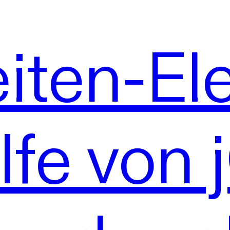
iten-El
lfe von