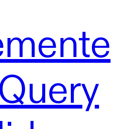
emente
 jQuery