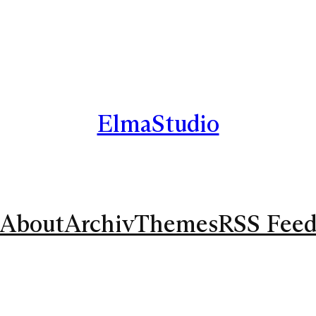
ElmaStudio
About
Archiv
Themes
RSS Fee