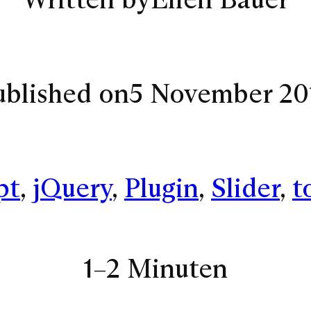
ublished on
5 November 20
pt
, 
jQuery
, 
Plugin
, 
Slider
, 
t
1–2 Minuten