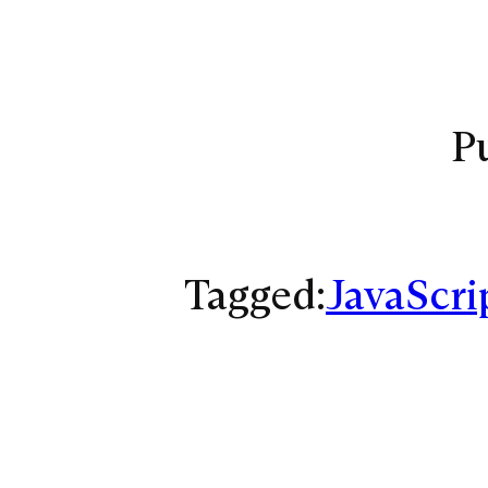
P
Tagged:
JavaScri