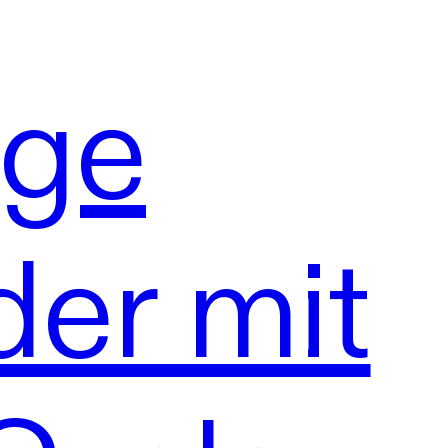
ge
der mit