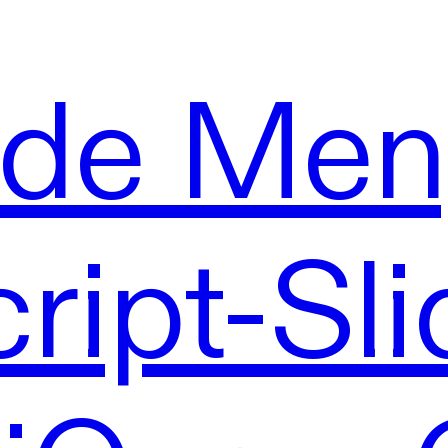
ede Men
ript-Sli