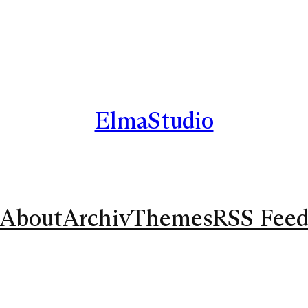
ElmaStudio
About
Archiv
Themes
RSS Fee