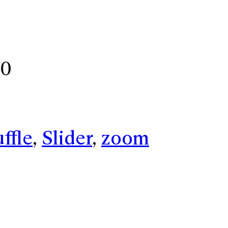
10
ffle
, 
Slider
, 
zoom