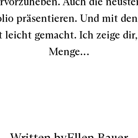
hervorzuheben. Auch die neust
olio präsentieren. Und mit de
 leicht gemacht. Ich zeige dir,
Menge…
Written by
Ellen Bauer