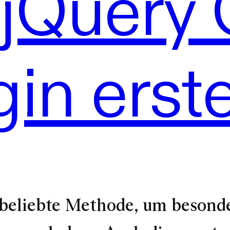
jQuery 
gin erste
 beliebte Methode, um besonde