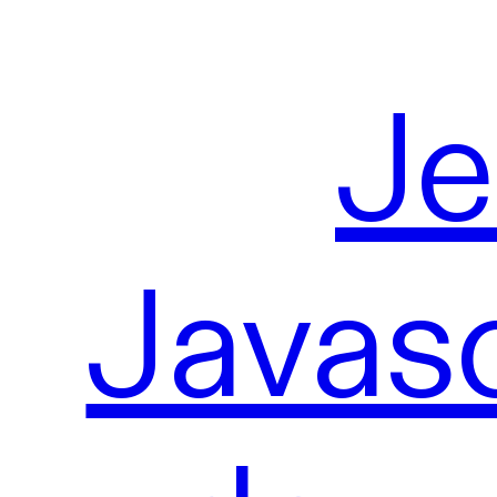
J
Javasc