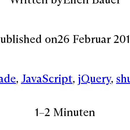
ublished on
26 Februar 20
ade
, 
JavaScript
, 
jQuery
, 
shu
1–2 Minuten