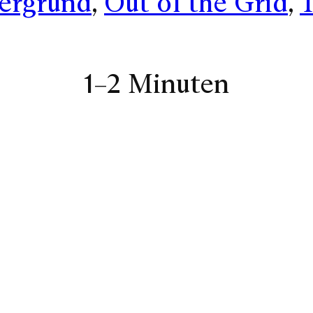
ergrund
, 
Out of the Grid
, 
1–2 Minuten