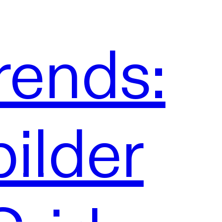
rends:
ilder