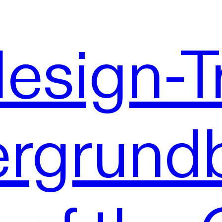
sign-T
ergrundb