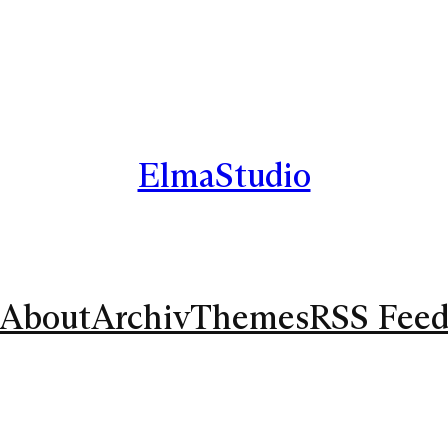
ElmaStudio
About
Archiv
Themes
RSS Fee