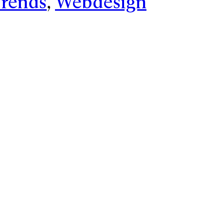
Trends
, 
Webdesign