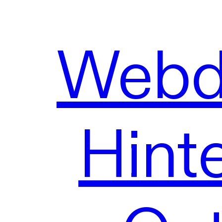
Webde
Hint