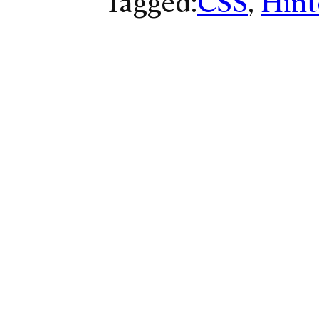
Tagged:
CSS
, 
Hint