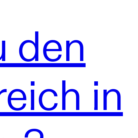
u den
eich in