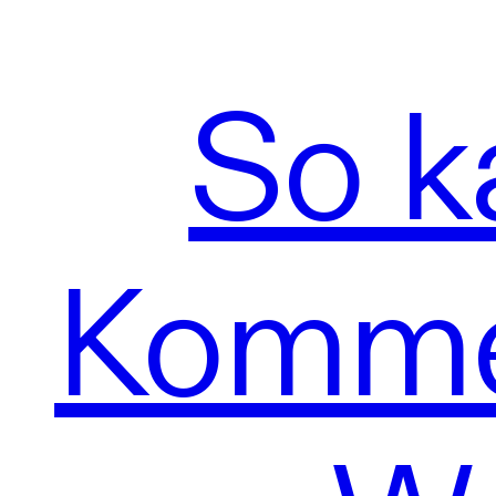
So k
Kommen