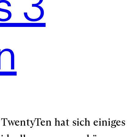
s 3
n
TwentyTen hat sich einiges