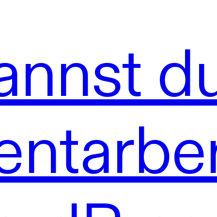
annst d
tarber