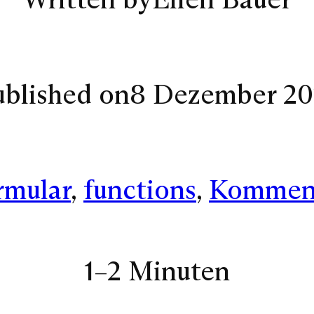
ublished on
8 Dezember 20
rmular
, 
functions
, 
Kommen
1–2 Minuten