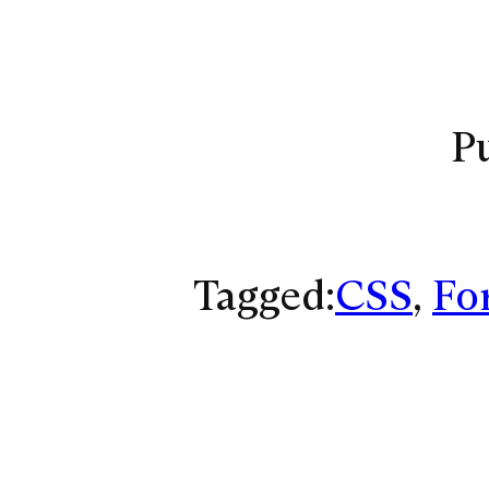
P
Tagged:
CSS
, 
Fo