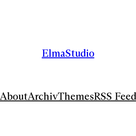
ElmaStudio
About
Archiv
Themes
RSS Fee