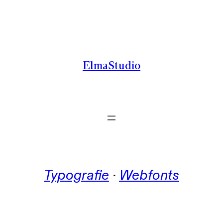
Zum
Inhalt
springen
ElmaStudio
Typografie
 · 
Webfonts