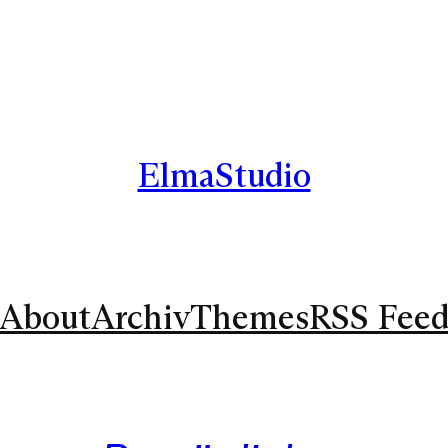
ElmaStudio
About
Archiv
Themes
RSS Fee