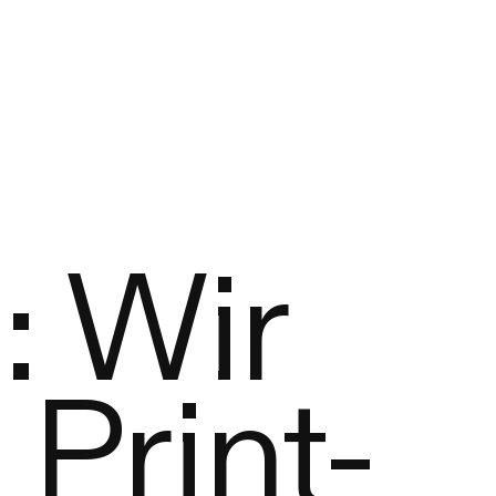
: Wir
Print-