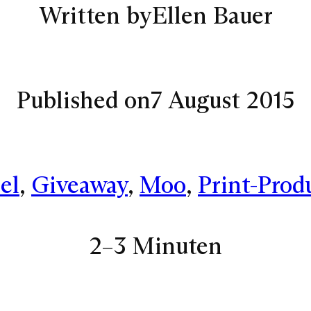
Written by
Ellen Bauer
Published on
7 August 2015
el
, 
Giveaway
, 
Moo
, 
Print-Prod
2–3 Minuten