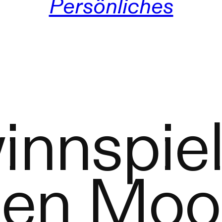
Persönliches
nnspiel
sen Moo 