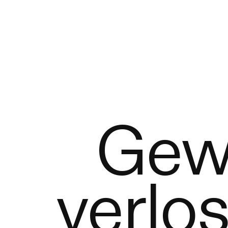
Gewi
verlo