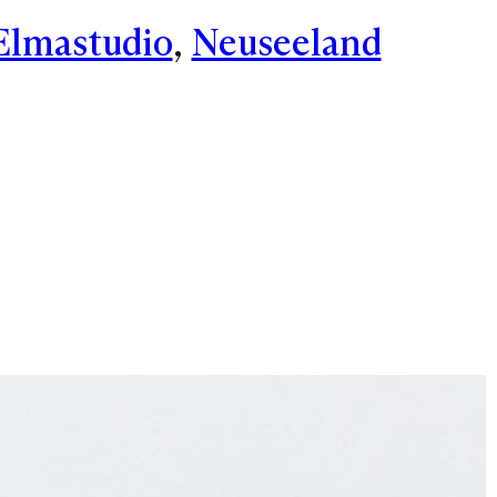
Elmastudio
, 
Neuseeland