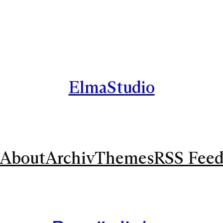
ElmaStudio
About
Archiv
Themes
RSS Fee