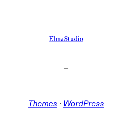
Zum
Inhalt
springen
ElmaStudio
Themes
 · 
WordPress