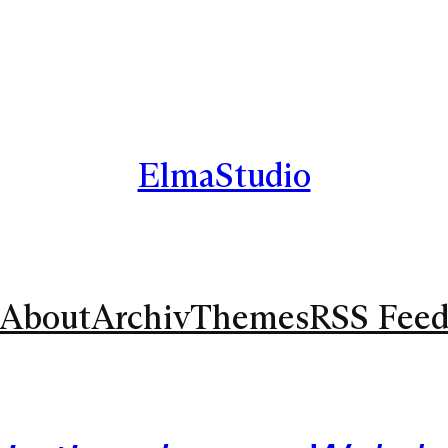
ElmaStudio
About
Archiv
Themes
RSS Fee