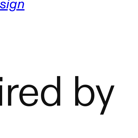
sign
ired by