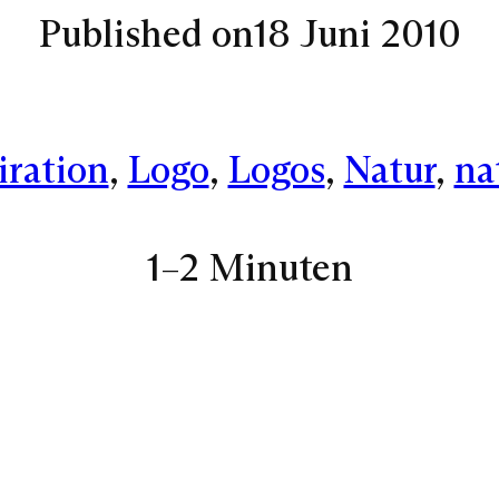
Published on
18 Juni 2010
iration
, 
Logo
, 
Logos
, 
Natur
, 
na
1–2 Minuten