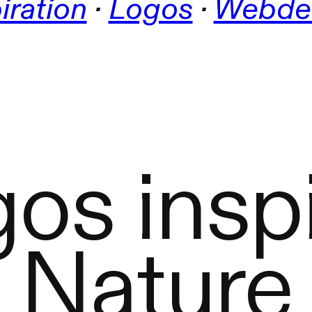
iration
 · 
Logos
 · 
Webde
os insp
Nature