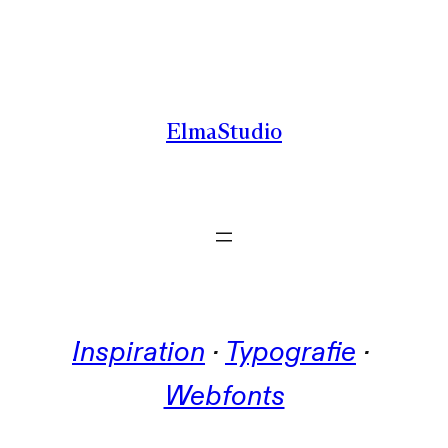
Zum
Inhalt
springen
ElmaStudio
Inspiration
 · 
Typografie
 · 
Webfonts