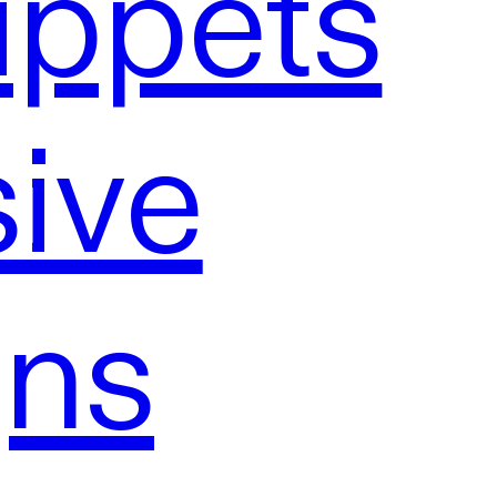
ippets
sive
ns