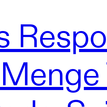
Is Respo
 Menge 