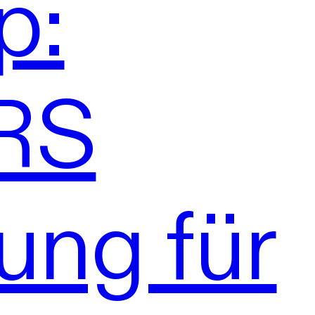
p:
RS
ung für