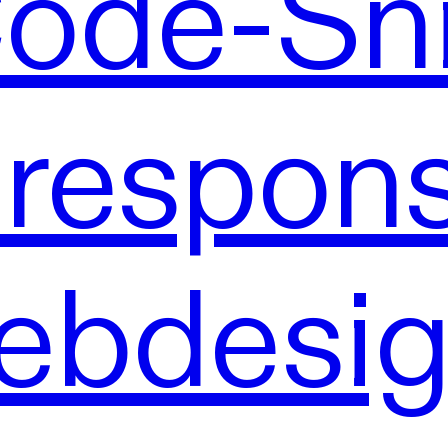
ode-Sn
 respon
ebdesig