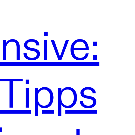
nsive:
Tipps