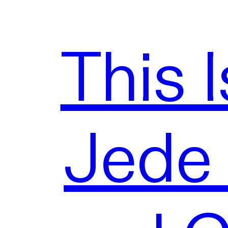
This 
Jede