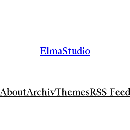
ElmaStudio
About
Archiv
Themes
RSS Fee