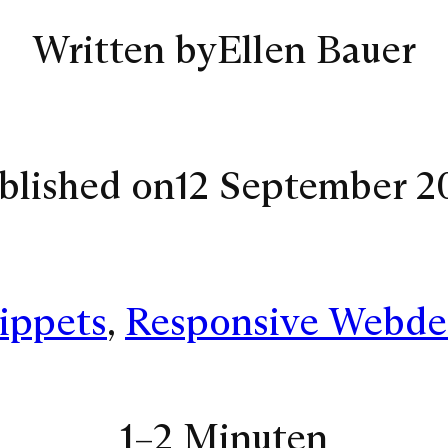
Written by
Ellen Bauer
blished on
12 September 2
ippets
, 
Responsive Webde
1–2 Minuten