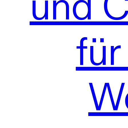
und C
für
W