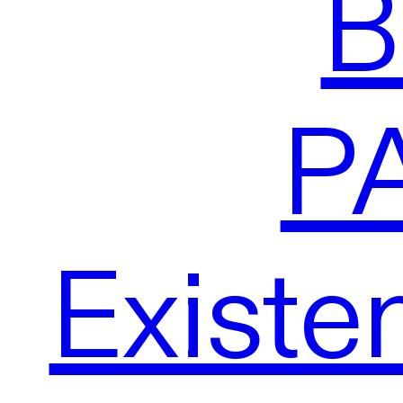
B
P
Existe