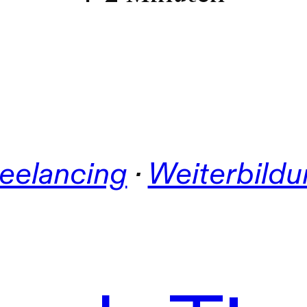
eelancing
 · 
Weiterbild