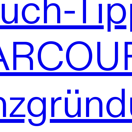
uch-Tip
ARCOU
nzgründ